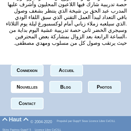
حصة تدريبية شارك فيها اللاعبون المحليون وأشرف عليها
المدرب عبد الحق بن شيخة الذي ينتظر بشغف وصول
باقي التعداد ليبدأ العمل التقني الذي سبق اللقاء الودي
الذي سيلعبه زملاء زياني أمام لوكسمبورغ ليلة يوم الثلاثاء.
‬الساعة‭ ‬الرابعة‭ ‬بعد‭ ‬الزوال‭ ‬بمشاركة‭ ‬بعض‭ ‬المحترفين،‭
Connexion
Accueil
Nouvelles
Blog
Photos
Contact
Haut


© 2004-2020
Propulsé par GuppY
Sous Licence Libre CeCILL
Skins Papinou GuppY 5
Licence Libre CeCILL